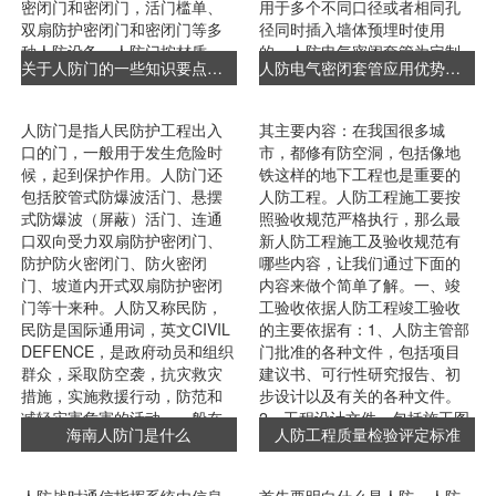
密闭门和密闭门，活门槛单、
用于多个不同口径或者相同孔
双扇防护密闭门和密闭门等多
径同时插入墙体预埋时使用
种人防设备。人防门按材质
的，人防电气密闭套管为定制
关于人防门的一些知识要点，后悔知道得太晚！
人防电气密闭套管应用优势有哪些？
分：钢结构和混凝土结构，按
产品，该产品上面套管的数量
门槛分：固定门槛和活门槛。
根据客户需求量而定制，可为2
另外人防固定电站的控制室与
只也可谓4只甚至更多，我公司
人防门是指人民防护工程出入
其主要内容：在我国很多城
发电机房之间应设置密闭隔
拥有多年的生产经验完全可以
口的门，一般用于发生危险时
市，都修有防空洞，包括像地
墙、密闭观察窗和防毒通道，
满足客户的各种要求，换句话
候，起到保护作用。人防门还
铁这样的地下工程也是重要的
墙洞口设临空防护密闭封堵钢
说，人防电气密闭套管上面的
包括胶管式防爆波活门、悬摆
人防工程。人防工程施工要按
板，通风口设防爆波通风活
套管大小与数量多少根据客户
式防爆波（屏蔽）活门、连通
照验收规范严格执行，那么最
门。人防门安装施工的10个要
的要求生产制作。二、人防电
口双向受力双扇防护密闭门、
新人防工程施工及验收规范有
点：：1.人防门的规格以门洞口
气密闭套管执行的标准人防
防护防火密闭门、防火密闭
哪些内容，让我们通过下面的
净......
电......
门、坡道内开式双扇防护密闭
内容来做个简单了解。一、竣
门等十来种。人防又称民防，
工验收依据人防工程竣工验收
民防是国际通用词，英文CIVIL
的主要依据有：1、人防主管部
DEFENCE，是政府动员和组织
门批准的各种文件，包括项目
群众，采取防空袭，抗灾救灾
建议书、可行性研究报告、初
措施，实施救援行动，防范和
步设计以及有关的各种文件。
减轻灾害危害的活动。一般在
2、工程设计文件，包括施工图
海南人防门是什么
人防工程质量检验评定标准
地下停车场和地下商场中的门
设计图纸及说明、有关变更
框与门扇就是人防门，人防门
等。3、国家颁布的有关标准规
边缘都有着一圈密封胶条这种
范，包括现行的《人防工程施