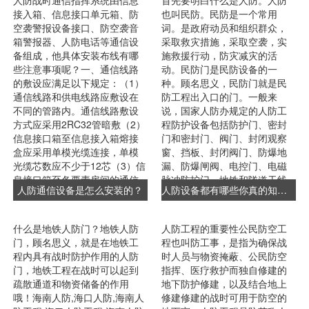
人防战时通信指挥系统由信息
首先要明白什么是人防。人防
密封胶条可以达到密封，密
工及验收规范》、《人防工程
接入箱、信息接口单元箱、防
也叫民防。民防是一个常用
闭，防尘，防雨，耐老化的作
质量检验评定标标准》等。4、
空袭警报设备接口、防空袭音
词。是政府动员和组织群众，
用，尤其是遇到洪水还有火灾
合同文件，包括施工承包的工
箱警报器、人防电话等通信设
采取救灾措施，采取空袭，实
这种人防门就达到了它本质的
作内容和应达到的标准。二、
备组成，他具体安装布线有哪
施救援行动，防灾减灾的活
作用。人防门的普通单、双扇
竣工验收条件人防工程竣工验
些注意事项呢？一、通信线路
动。民防门是民防设备的一
防护密闭门和密......
收、交付使用，应满足以下......
的敷设应满足以下规定：（1）
种。顾名思义，民防门就是民
通信线路和供电线路应敷设在
防工程出入口的门。一般来
不同的管路内。通信线路敷设
说，国家人防办规定的人防工
方式应采用2RC32管暗敷（2）
程防护设备包括防护门、密封
信息接口箱至信息接入箱熔接
门和密封门、阀门、封闭观察
盒应采用单模光缆连接，单模
窗、挡板、封闭阀门、防爆地
光缆芯数应不少于12芯（3）信
漏、防爆闸阀、电控门、电磁
息接口箱至各要素房间的通信
脉冲防护门、地铁和隧道干线
人防通信设备是怎么安装的？
人防设备都有哪些你真的知道吗？
线路长度＜100m时，可采用超
的密封门。值得一提的是，人
五类网线或单模光缆，线路长
防门、气密阀和去污设备在 所
度≥100m时，应采用单模光
有地区都是必要的。不同地区
什么是地铁人防门？地铁人防
人防工程的重要性公民防空工
缆。（4）防护单元间的通信线
的人防办对人防设备的标准是
门，顾名思义，就是在地铁工
程也叫防工事，是指为确保战
路应使用单模光缆，单模光缆
不一样的。具体来说，有以下
程内具有战时防护作用的人防
时人员与物资掩蔽、公民防空
芯数不少于12芯。针对布线，
几点:1.钢筋混凝土防护设备:门
门，地铁工程在战时可以起到
指挥、医疗救护而独自修建的
有些项目上也会有不同的方
扇采用钢筋混凝土单门或双
疏散通道和物资储备的作用
地下防护修建，以及结合地上
法，具体的还是得看设计图纸
门、活动门槛防护门、密封
哦！海南人防,海口人防,海南人
修建修建的战时可用于防空的
跟甲方的......
门、密封门。2.钢结构手动防护