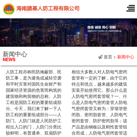
新闻中心
首页 >
新闻中心
NEWS
人防工程亦称民防掩蔽部、民
相信大多数人对人防电气密闭
防工事，是为避免或减轻空袭
套管有一定的了解，由于它的
和平时灾害对国民生命财产和
特点和优点，越来越多的建筑
国家经济资源的危害而构筑的
安装开始使用它。那么什么是
建筑物和构筑物的总称。人防
人防电气密闭套管呢？一、什
工程是国防工程的重要组成部
么是人防电气密闭套管人防电
分。今天，我们来了解一下人
气密闭套管又称为：穿墙管密
防工程的重要组成部分——人
闭肋、密闭肋套管、人防电气
防门。人防门就是人民防护工
密闭套管、防护密闭肋等；该
程出入口的门，人防门分类比
产品是由钢板以及刚性套管组
较鲜明，有普通单、双扇防护
合而成，人防电气密闭套管适