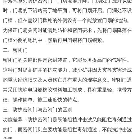
降落式系列防护密闭门：门扇能够升降。门扇处于提升状态
时，门扇的下沿略高于地平面，可将门扇开启。门洞处不设
门槛，但在需设门槛处的外侧设有一个能放置门扇的地沟。
为保证门扇关闭时能满足防护和密闭要求，先将门扇降落在
门槛外侧的地沟中，然后再用闭锁将门扇锁紧。
二、密闭门
密闭门的关键部件是密封装置，它能显著提高门的气密性。
这种门对提高矿井的抗灾能力，减少矿井因火灾等灾害造成
的重大经济损失及人员伤亡具有重大的现实意义。密闭门通
常采用抗静电阻燃橡胶材料加工制成，具有重量轻、携带方
便、操作简单、施工速度快的特点。
三、防护密闭门与密闭门的区别
功能差异：防护密闭门是既能阻挡冲击波又能阻拦毒剂通过
的门，而密闭门则主要功能是阻拦毒剂通过，不能抗冲击波